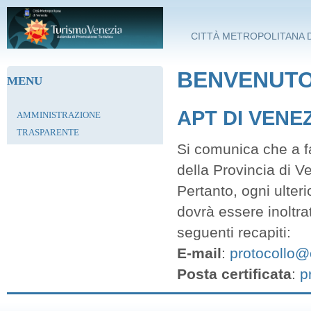
Salta al contenuto principale
CITTÀ METROPOLITANA D
BENVENUTO 
MENU
APT DI VENE
AMMINISTRAZIONE
TRASPARENTE
Si comunica che a fa
della Provincia di V
Pertanto, ogni ulter
dovrà essere inoltra
seguenti recapiti:
E-mail
:
protocollo@c
Posta certificata
:
p