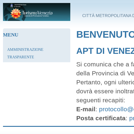
Salta al contenuto principale
CITTÀ METROPOLITANA D
BENVENUTO 
MENU
APT DI VENE
AMMINISTRAZIONE
TRASPARENTE
Si comunica che a fa
della Provincia di V
Pertanto, ogni ulter
dovrà essere inoltra
seguenti recapiti:
E-mail
:
protocollo@c
Posta certificata
:
p