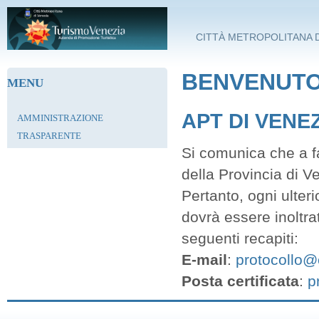
Salta al contenuto principale
CITTÀ METROPOLITANA D
BENVENUTO 
MENU
APT DI VENE
AMMINISTRAZIONE
TRASPARENTE
Si comunica che a fa
della Provincia di V
Pertanto, ogni ulter
dovrà essere inoltra
seguenti recapiti:
E-mail
:
protocollo@c
Posta certificata
:
p