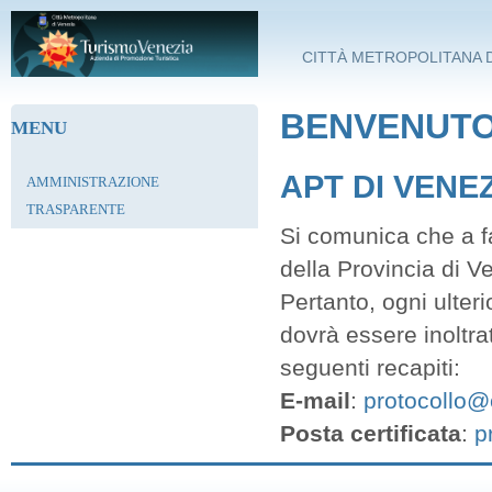
Salta al contenuto principale
CITTÀ METROPOLITANA D
BENVENUTO 
MENU
APT DI VENE
AMMINISTRAZIONE
TRASPARENTE
Si comunica che a fa
della Provincia di V
Pertanto, ogni ulter
dovrà essere inoltra
seguenti recapiti:
E-mail
:
protocollo@c
Posta certificata
:
p