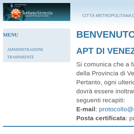
Salta al contenuto principale
CITTÀ METROPOLITANA D
BENVENUTO 
MENU
APT DI VENE
AMMINISTRAZIONE
TRASPARENTE
Si comunica che a fa
della Provincia di V
Pertanto, ogni ulter
dovrà essere inoltra
seguenti recapiti:
E-mail
:
protocollo@c
Posta certificata
:
p