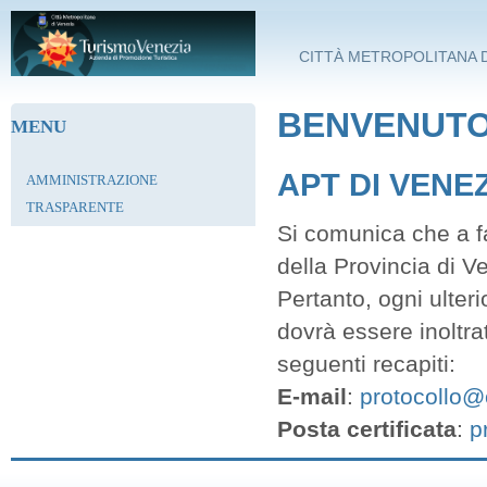
Salta al contenuto principale
CITTÀ METROPOLITANA D
BENVENUTO 
MENU
APT DI VENE
AMMINISTRAZIONE
TRASPARENTE
Si comunica che a fa
della Provincia di V
Pertanto, ogni ulter
dovrà essere inoltra
seguenti recapiti:
E-mail
:
protocollo@c
Posta certificata
:
p