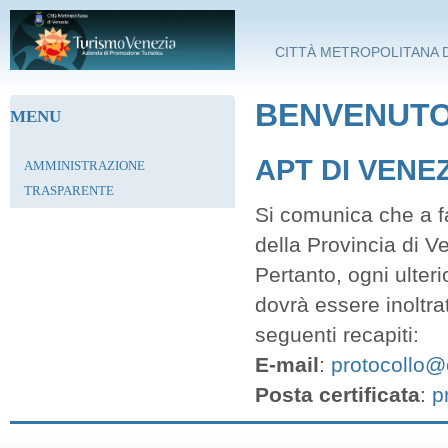
Salta al contenuto principale
CITTÀ METROPOLITANA D
BENVENUTO 
MENU
APT DI VENE
AMMINISTRAZIONE
TRASPARENTE
Si comunica che a fa
della Provincia di V
Pertanto, ogni ulter
dovrà essere inoltra
seguenti recapiti:
E-mail
:
protocollo@c
Posta certificata
:
p