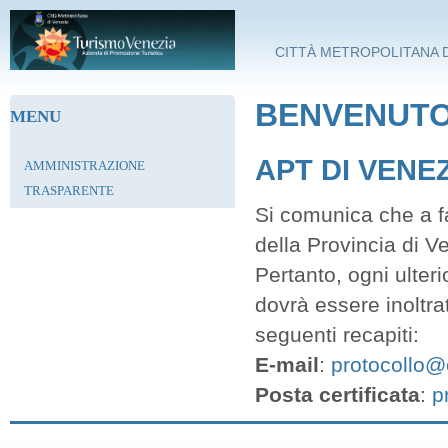
Salta al contenuto principale
CITTÀ METROPOLITANA D
BENVENUTO 
MENU
APT DI VENE
AMMINISTRAZIONE
TRASPARENTE
Si comunica che a fa
della Provincia di V
Pertanto, ogni ulter
dovrà essere inoltra
seguenti recapiti:
E-mail
:
protocollo@c
Posta certificata
:
p