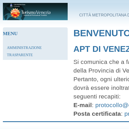
Salta al contenuto principale
CITTÀ METROPOLITANA D
BENVENUTO 
MENU
APT DI VENE
AMMINISTRAZIONE
TRASPARENTE
Si comunica che a fa
della Provincia di V
Pertanto, ogni ulter
dovrà essere inoltra
seguenti recapiti:
E-mail
:
protocollo@c
Posta certificata
:
p