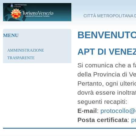
Salta al contenuto principale
CITTÀ METROPOLITANA D
BENVENUTO 
MENU
APT DI VENE
AMMINISTRAZIONE
TRASPARENTE
Si comunica che a fa
della Provincia di V
Pertanto, ogni ulter
dovrà essere inoltra
seguenti recapiti:
E-mail
:
protocollo@c
Posta certificata
:
p