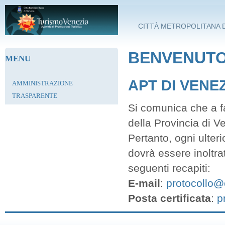
Salta al contenuto principale
CITTÀ METROPOLITANA D
BENVENUTO 
MENU
APT DI VENE
AMMINISTRAZIONE
TRASPARENTE
Si comunica che a fa
della Provincia di V
Pertanto, ogni ulter
dovrà essere inoltra
seguenti recapiti:
E-mail
:
protocollo@c
Posta certificata
:
p