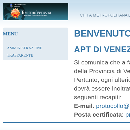
Salta al contenuto principale
CITTÀ METROPOLITANA D
BENVENUTO 
MENU
APT DI VENE
AMMINISTRAZIONE
TRASPARENTE
Si comunica che a fa
della Provincia di V
Pertanto, ogni ulter
dovrà essere inoltra
seguenti recapiti:
E-mail
:
protocollo@c
Posta certificata
:
p