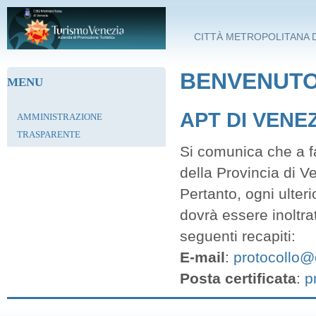
Salta al contenuto principale
CITTÀ METROPOLITANA D
BENVENUTO 
MENU
APT DI VENE
AMMINISTRAZIONE
TRASPARENTE
Si comunica che a fa
della Provincia di V
Pertanto, ogni ulter
dovrà essere inoltra
seguenti recapiti:
E-mail
:
protocollo@c
Posta certificata
:
p