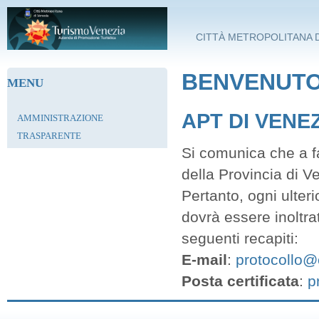
Salta al contenuto principale
CITTÀ METROPOLITANA D
BENVENUTO 
MENU
APT DI VENE
AMMINISTRAZIONE
TRASPARENTE
Si comunica che a fa
della Provincia di V
Pertanto, ogni ulter
dovrà essere inoltra
seguenti recapiti:
E-mail
:
protocollo@c
Posta certificata
:
p