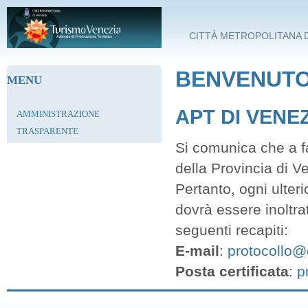
Salta al contenuto principale
CITTÀ METROPOLITANA D
BENVENUTO 
MENU
APT DI VENE
AMMINISTRAZIONE
TRASPARENTE
Si comunica che a fa
della Provincia di V
Pertanto, ogni ulter
dovrà essere inoltra
seguenti recapiti:
E-mail
:
protocollo@c
Posta certificata
:
p