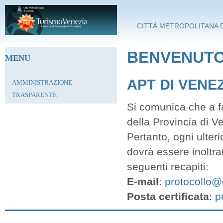
Salta al contenuto principale
CITTÀ METROPOLITANA D
BENVENUTO 
MENU
APT DI VENE
AMMINISTRAZIONE
TRASPARENTE
Si comunica che a fa
della Provincia di V
Pertanto, ogni ulter
dovrà essere inoltra
seguenti recapiti:
E-mail
:
protocollo@c
Posta certificata
:
p