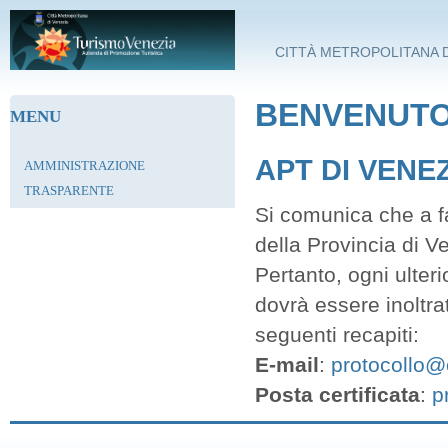
Salta al contenuto principale
CITTÀ METROPOLITANA D
BENVENUTO 
MENU
APT DI VENE
AMMINISTRAZIONE
TRASPARENTE
Si comunica che a fa
della Provincia di V
Pertanto, ogni ulter
dovrà essere inoltra
seguenti recapiti:
E-mail
:
protocollo@c
Posta certificata
:
p