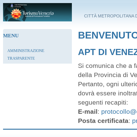
Salta al contenuto principale
CITTÀ METROPOLITANA D
BENVENUTO 
MENU
APT DI VENE
AMMINISTRAZIONE
TRASPARENTE
Si comunica che a fa
della Provincia di V
Pertanto, ogni ulter
dovrà essere inoltra
seguenti recapiti:
E-mail
:
protocollo@c
Posta certificata
:
p