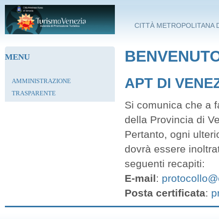
Salta al contenuto principale
CITTÀ METROPOLITANA D
BENVENUTO 
MENU
APT DI VENE
AMMINISTRAZIONE
TRASPARENTE
Si comunica che a fa
della Provincia di V
Pertanto, ogni ulter
dovrà essere inoltra
seguenti recapiti:
E-mail
:
protocollo@c
Posta certificata
:
p