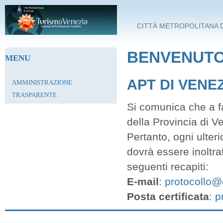
Salta al contenuto principale
CITTÀ METROPOLITANA D
BENVENUTO 
MENU
APT DI VENE
AMMINISTRAZIONE
TRASPARENTE
Si comunica che a fa
della Provincia di V
Pertanto, ogni ulter
dovrà essere inoltra
seguenti recapiti:
E-mail
:
protocollo@c
Posta certificata
:
p