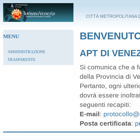
Salta al contenuto principale
CITTÀ METROPOLITANA D
BENVENUTO 
MENU
APT DI VENE
AMMINISTRAZIONE
TRASPARENTE
Si comunica che a fa
della Provincia di V
Pertanto, ogni ulter
dovrà essere inoltra
seguenti recapiti:
E-mail
:
protocollo@c
Posta certificata
:
p