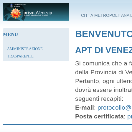
Salta al contenuto principale
CITTÀ METROPOLITANA D
BENVENUTO 
MENU
APT DI VENE
AMMINISTRAZIONE
TRASPARENTE
Si comunica che a fa
della Provincia di V
Pertanto, ogni ulter
dovrà essere inoltra
seguenti recapiti:
E-mail
:
protocollo@c
Posta certificata
:
p