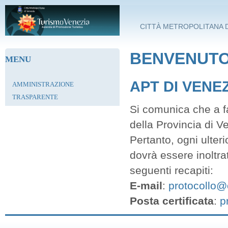
Salta al contenuto principale
CITTÀ METROPOLITANA D
BENVENUTO 
MENU
APT DI VENE
AMMINISTRAZIONE
TRASPARENTE
Si comunica che a fa
della Provincia di V
Pertanto, ogni ulter
dovrà essere inoltra
seguenti recapiti:
E-mail
:
protocollo@c
Posta certificata
:
p