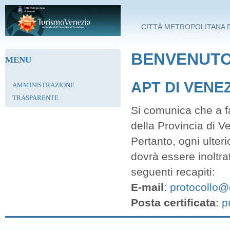
Salta al contenuto principale
CITTÀ METROPOLITANA D
BENVENUTO 
MENU
APT DI VENE
AMMINISTRAZIONE
TRASPARENTE
Si comunica che a fa
della Provincia di V
Pertanto, ogni ulter
dovrà essere inoltra
seguenti recapiti:
E-mail
:
protocollo@c
Posta certificata
:
p