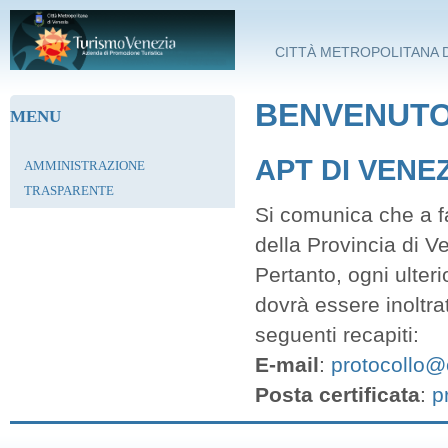
Salta al contenuto principale
CITTÀ METROPOLITANA D
BENVENUTO 
MENU
APT DI VENE
AMMINISTRAZIONE
TRASPARENTE
Si comunica che a fa
della Provincia di V
Pertanto, ogni ulter
dovrà essere inoltra
seguenti recapiti:
E-mail
:
protocollo@c
Posta certificata
:
p