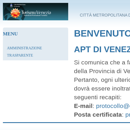
Salta al contenuto principale
CITTÀ METROPOLITANA D
BENVENUTO 
MENU
APT DI VENE
AMMINISTRAZIONE
TRASPARENTE
Si comunica che a fa
della Provincia di V
Pertanto, ogni ulter
dovrà essere inoltra
seguenti recapiti:
E-mail
:
protocollo@c
Posta certificata
:
p