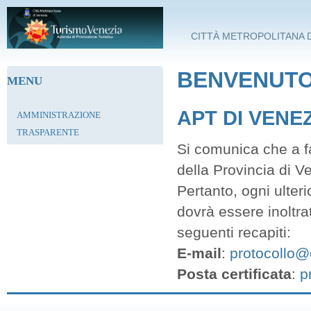
Salta al contenuto principale
CITTÀ METROPOLITANA D
BENVENUTO 
MENU
APT DI VENE
AMMINISTRAZIONE
TRASPARENTE
Si comunica che a fa
della Provincia di V
Pertanto, ogni ulter
dovrà essere inoltra
seguenti recapiti:
E-mail
:
protocollo@c
Posta certificata
:
p