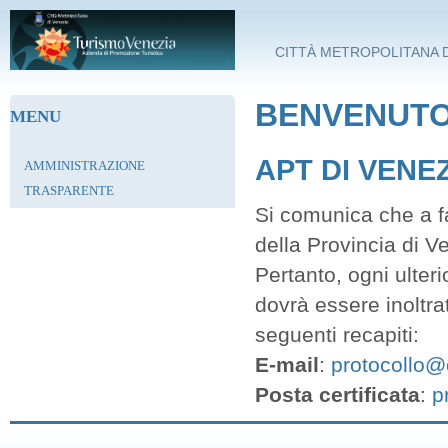
Salta al contenuto principale
CITTÀ METROPOLITANA D
BENVENUTO 
MENU
APT DI VENE
AMMINISTRAZIONE
TRASPARENTE
Si comunica che a fa
della Provincia di V
Pertanto, ogni ulter
dovrà essere inoltra
seguenti recapiti:
E-mail
:
protocollo@c
Posta certificata
:
p