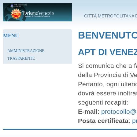
Salta al contenuto principale
CITTÀ METROPOLITANA D
BENVENUTO 
MENU
APT DI VENE
AMMINISTRAZIONE
TRASPARENTE
Si comunica che a fa
della Provincia di V
Pertanto, ogni ulter
dovrà essere inoltra
seguenti recapiti:
E-mail
:
protocollo@c
Posta certificata
:
p