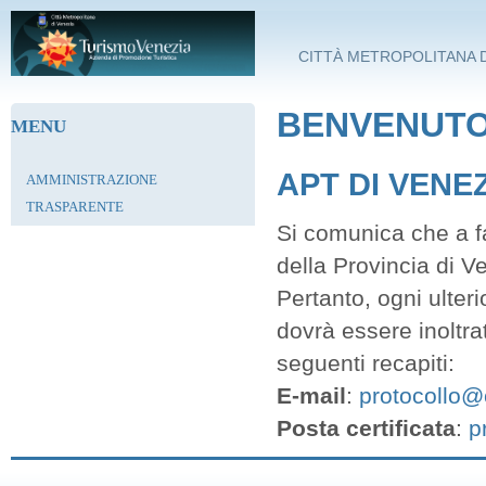
Salta al contenuto principale
CITTÀ METROPOLITANA D
BENVENUTO 
MENU
APT DI VENE
AMMINISTRAZIONE
TRASPARENTE
Si comunica che a fa
della Provincia di V
Pertanto, ogni ulter
dovrà essere inoltra
seguenti recapiti:
E-mail
:
protocollo@c
Posta certificata
:
p