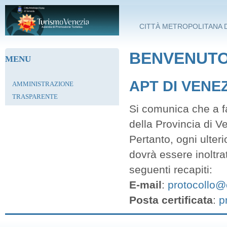
Salta al contenuto principale
CITTÀ METROPOLITANA D
BENVENUTO 
MENU
APT DI VENE
AMMINISTRAZIONE
TRASPARENTE
Si comunica che a fa
della Provincia di V
Pertanto, ogni ulter
dovrà essere inoltra
seguenti recapiti:
E-mail
:
protocollo@c
Posta certificata
:
p