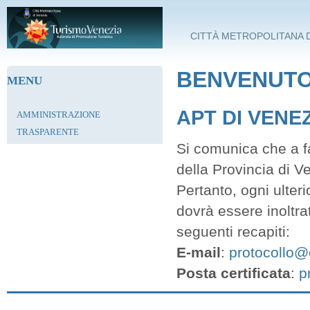
Salta al contenuto principale
CITTÀ METROPOLITANA D
BENVENUTO 
MENU
APT DI VENE
AMMINISTRAZIONE
TRASPARENTE
Si comunica che a fa
della Provincia di V
Pertanto, ogni ulter
dovrà essere inoltra
seguenti recapiti:
E-mail
:
protocollo@c
Posta certificata
:
p