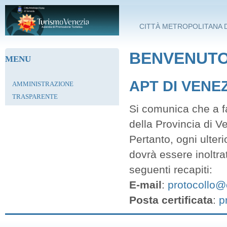
Salta al contenuto principale
CITTÀ METROPOLITANA D
BENVENUTO 
MENU
APT DI VENE
AMMINISTRAZIONE
TRASPARENTE
Si comunica che a fa
della Provincia di V
Pertanto, ogni ulter
dovrà essere inoltra
seguenti recapiti:
E-mail
:
protocollo@c
Posta certificata
:
p