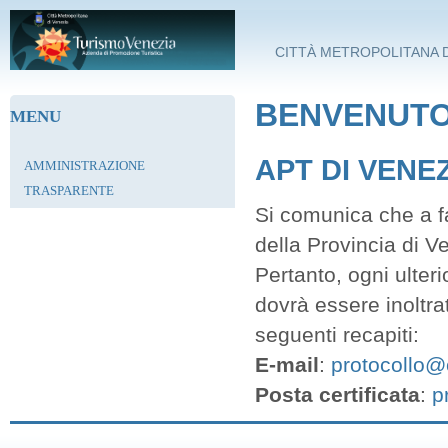
Salta al contenuto principale
CITTÀ METROPOLITANA D
BENVENUTO 
MENU
APT DI VENE
AMMINISTRAZIONE
TRASPARENTE
Si comunica che a fa
della Provincia di V
Pertanto, ogni ulter
dovrà essere inoltra
seguenti recapiti:
E-mail
:
protocollo@c
Posta certificata
:
p