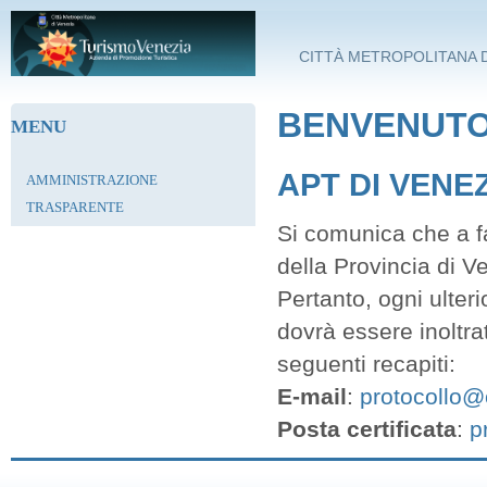
Salta al contenuto principale
CITTÀ METROPOLITANA D
BENVENUTO 
MENU
APT DI VENE
AMMINISTRAZIONE
TRASPARENTE
Si comunica che a fa
della Provincia di V
Pertanto, ogni ulter
dovrà essere inoltra
seguenti recapiti:
E-mail
:
protocollo@c
Posta certificata
:
p