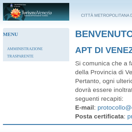
Salta al contenuto principale
CITTÀ METROPOLITANA D
BENVENUTO 
MENU
APT DI VENE
AMMINISTRAZIONE
TRASPARENTE
Si comunica che a fa
della Provincia di V
Pertanto, ogni ulter
dovrà essere inoltra
seguenti recapiti:
E-mail
:
protocollo@c
Posta certificata
:
p