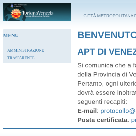
Salta al contenuto principale
CITTÀ METROPOLITANA D
BENVENUTO 
MENU
APT DI VENE
AMMINISTRAZIONE
TRASPARENTE
Si comunica che a fa
della Provincia di V
Pertanto, ogni ulter
dovrà essere inoltra
seguenti recapiti:
E-mail
:
protocollo@c
Posta certificata
:
p