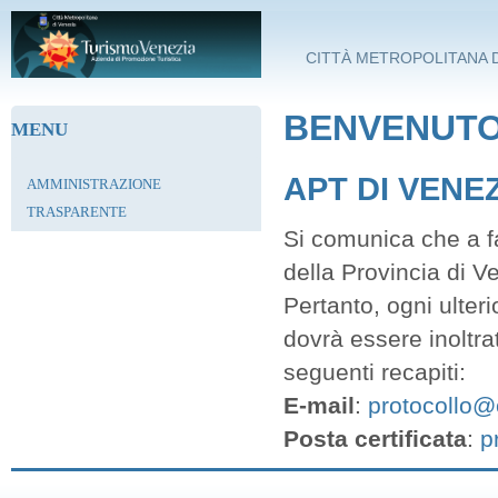
Salta al contenuto principale
CITTÀ METROPOLITANA D
BENVENUTO 
MENU
APT DI VENE
AMMINISTRAZIONE
TRASPARENTE
Si comunica che a fa
della Provincia di V
Pertanto, ogni ulter
dovrà essere inoltra
seguenti recapiti:
E-mail
:
protocollo@c
Posta certificata
:
p