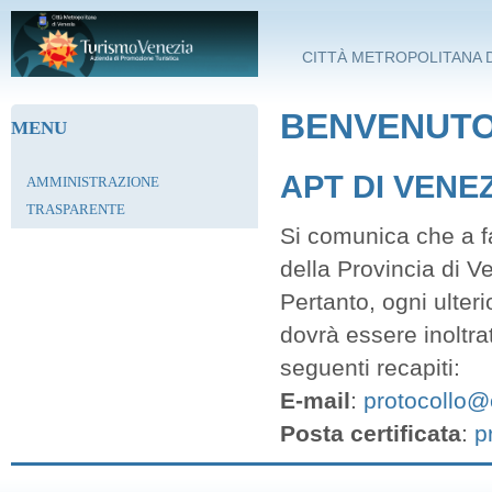
Salta al contenuto principale
CITTÀ METROPOLITANA D
BENVENUTO 
MENU
APT DI VENE
AMMINISTRAZIONE
TRASPARENTE
Si comunica che a fa
della Provincia di V
Pertanto, ogni ulter
dovrà essere inoltra
seguenti recapiti:
E-mail
:
protocollo@c
Posta certificata
:
p