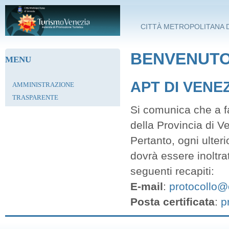
Salta al contenuto principale
CITTÀ METROPOLITANA D
BENVENUTO 
MENU
APT DI VENE
AMMINISTRAZIONE
TRASPARENTE
Si comunica che a fa
della Provincia di V
Pertanto, ogni ulter
dovrà essere inoltra
seguenti recapiti:
E-mail
:
protocollo@c
Posta certificata
:
p