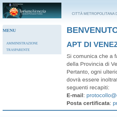
Salta al contenuto principale
CITTÀ METROPOLITANA D
BENVENUTO 
MENU
APT DI VENE
AMMINISTRAZIONE
TRASPARENTE
Si comunica che a fa
della Provincia di V
Pertanto, ogni ulter
dovrà essere inoltra
seguenti recapiti:
E-mail
:
protocollo@c
Posta certificata
:
p