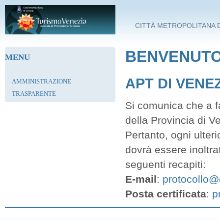
Salta al contenuto principale
CITTÀ METROPOLITANA D
BENVENUTO 
MENU
APT DI VENE
AMMINISTRAZIONE
TRASPARENTE
Si comunica che a fa
della Provincia di V
Pertanto, ogni ulter
dovrà essere inoltra
seguenti recapiti:
E-mail
:
protocollo@c
Posta certificata
:
p