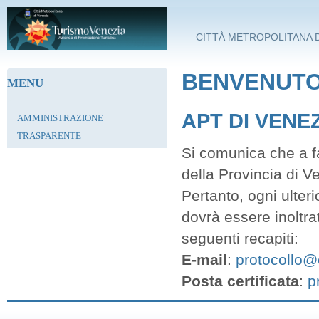
Salta al contenuto principale
CITTÀ METROPOLITANA D
BENVENUTO 
MENU
APT DI VENE
AMMINISTRAZIONE
TRASPARENTE
Si comunica che a fa
della Provincia di V
Pertanto, ogni ulter
dovrà essere inoltra
seguenti recapiti:
E-mail
:
protocollo@c
Posta certificata
:
p