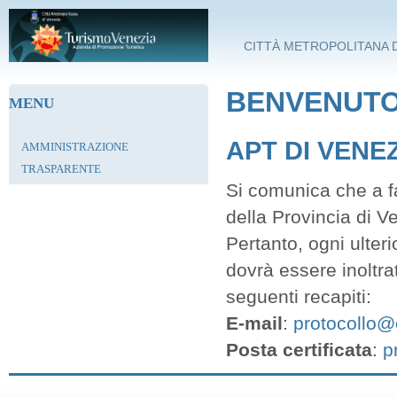
Salta al contenuto principale
CITTÀ METROPOLITANA D
BENVENUTO 
MENU
APT DI VENE
AMMINISTRAZIONE
TRASPARENTE
Si comunica che a fa
della Provincia di V
Pertanto, ogni ulter
dovrà essere inoltra
seguenti recapiti:
E-mail
:
protocollo@c
Posta certificata
:
p