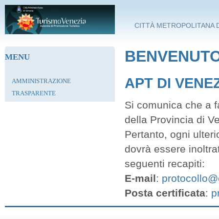
Salta al contenuto principale
CITTÀ METROPOLITANA D
BENVENUTO 
MENU
APT DI VENE
AMMINISTRAZIONE
TRASPARENTE
Si comunica che a fa
della Provincia di V
Pertanto, ogni ulter
dovrà essere inoltra
seguenti recapiti:
E-mail
:
protocollo@c
Posta certificata
:
p