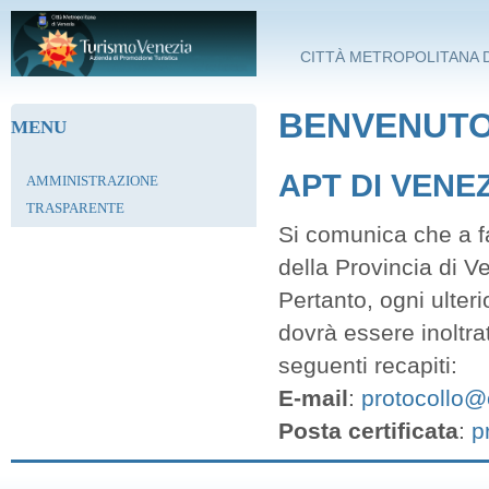
Salta al contenuto principale
CITTÀ METROPOLITANA D
BENVENUTO 
MENU
APT DI VENE
AMMINISTRAZIONE
TRASPARENTE
Si comunica che a fa
della Provincia di V
Pertanto, ogni ulter
dovrà essere inoltra
seguenti recapiti:
E-mail
:
protocollo@c
Posta certificata
:
p