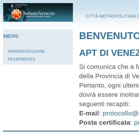
Salta al contenuto principale
CITTÀ METROPOLITANA D
BENVENUTO 
MENU
APT DI VENE
AMMINISTRAZIONE
TRASPARENTE
Si comunica che a fa
della Provincia di V
Pertanto, ogni ulter
dovrà essere inoltra
seguenti recapiti:
E-mail
:
protocollo@c
Posta certificata
:
p