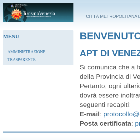
Salta al contenuto principale
CITTÀ METROPOLITANA D
BENVENUTO 
MENU
APT DI VENE
AMMINISTRAZIONE
TRASPARENTE
Si comunica che a fa
della Provincia di V
Pertanto, ogni ulter
dovrà essere inoltra
seguenti recapiti:
E-mail
:
protocollo@c
Posta certificata
:
p