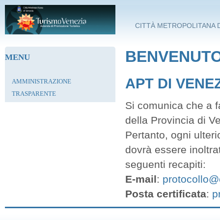
Salta al contenuto principale
CITTÀ METROPOLITANA D
BENVENUTO 
MENU
APT DI VENE
AMMINISTRAZIONE
TRASPARENTE
Si comunica che a fa
della Provincia di V
Pertanto, ogni ulter
dovrà essere inoltra
seguenti recapiti:
E-mail
:
protocollo@c
Posta certificata
:
p