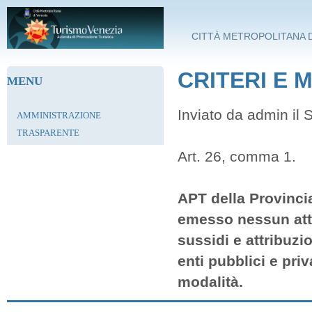
Salta al contenuto principale
CITTÀ METROPOLITANA D
CRITERI E 
MENU
Inviato da
admin
il 
AMMINISTRAZIONE
TRASPARENTE
Art. 26, comma 1.
APT della Provincia
emesso nessun att
sussidi e attribuz
enti pubblici e priv
modalità.